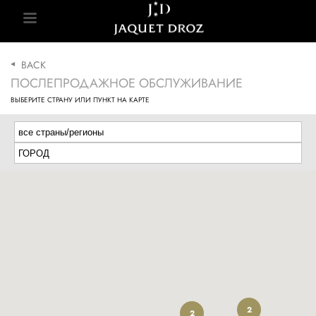
Skip to
Skip
main
to
content
footer
BACK
ПОСЛЕПРОДАЖНОЕ ОБСЛУЖИВАНИЕ
ВЫБЕРИТЕ СТРАНУ ИЛИ ПУНКТ НА КАРТЕ
2
2